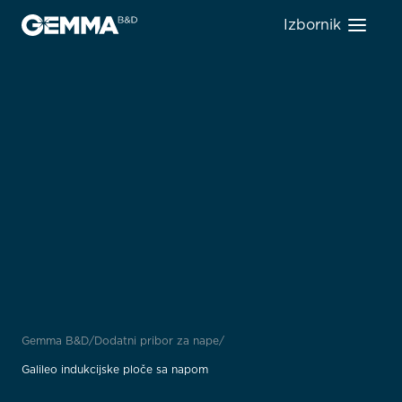
Izbornik
Gemma B&D
Dodatni pribor za nape
Galileo indukcijske ploče sa napom