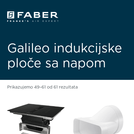
Galileo indukcijske
ploče sa napom
Prikazujemo 49–61 od 61 rezultata