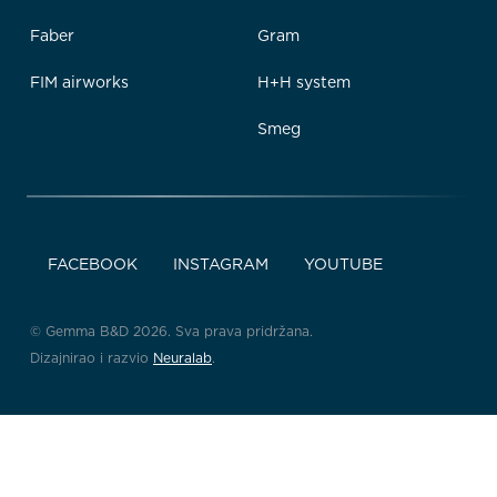
Faber
Gram
FIM airworks
H+H system
Smeg
FACEBOOK
INSTAGRAM
YOUTUBE
© Gemma B&D 2026. Sva prava pridržana.
Dizajnirao i razvio
Neuralab
.