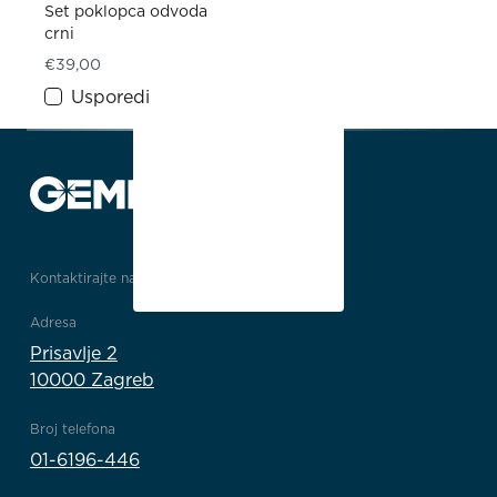
Set poklopca odvoda
crni
€
39,00
Usporedi
Kontaktirajte nas
Adresa
Prisavlje 2
10000 Zagreb
Broj telefona
01-6196-446