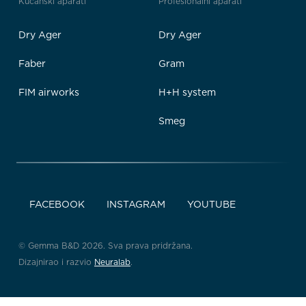
Kućanski aparati
Profesionalni aparati
Dry Ager
Dry Ager
Faber
Gram
FIM airworks
H+H system
Smeg
FACEBOOK
INSTAGRAM
YOUTUBE
© Gemma B&D 2026. Sva prava pridržana.
Dizajnirao i razvio
Neuralab
.