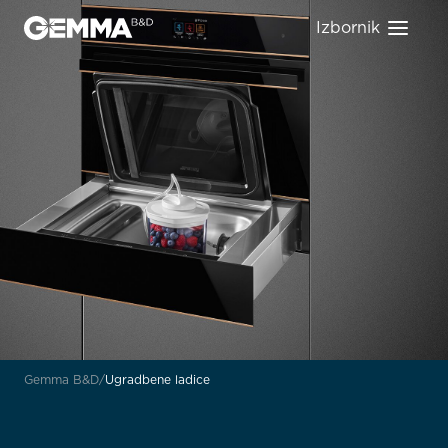
Izbornik
Gemma B&D
Ugradbene ladice