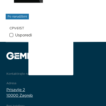
Po narudžbini
CPV615T
Usporedi
Kontaktirajte nas
Adresa
Prisavlje 2
10000 Zagreb
Broj telefona