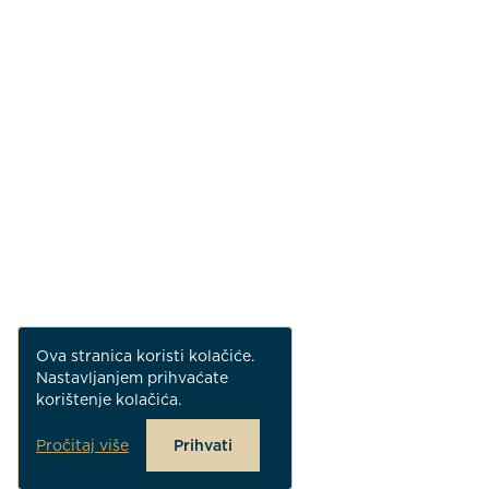
Ova stranica koristi kolačiće.
Nastavljanjem prihvaćate
korištenje kolačića.
Pročitaj više
Prihvati