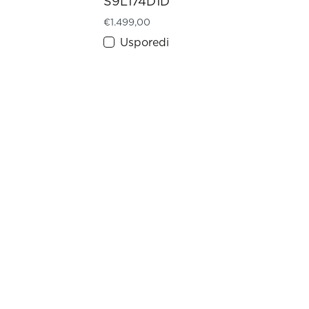
S9L174D1D
€
1.499,00
Usporedi