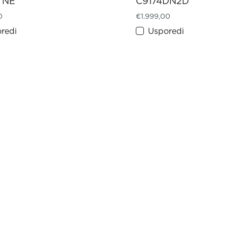
TNE
C9174DN2D
0
€
1.999,00
redi
Usporedi