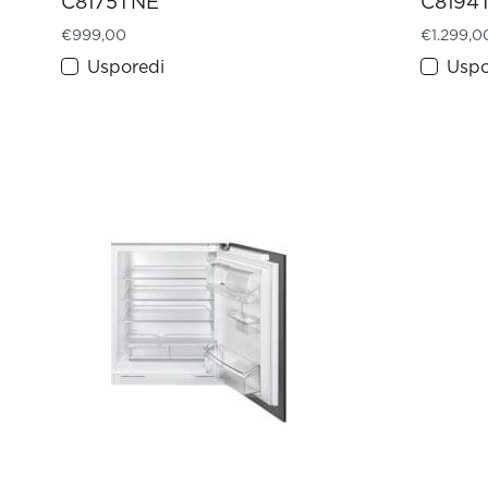
C8175TNE
C8194
€
999,00
€
1.299,0
Usporedi
Uspo