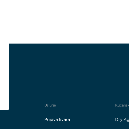
Usluge
Kućansk
Prijava kvara
Dry Ag