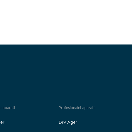
i aparati
Profesionalni aparati
er
Dry Ager