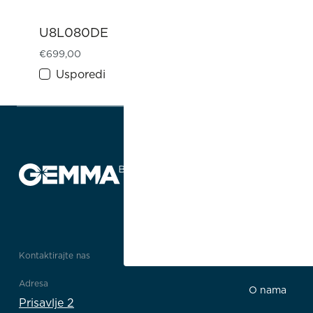
U8L080DE
€
699,00
Usporedi
Kontaktirajte nas
Informacije
Adresa
O nama
Prisavlje 2