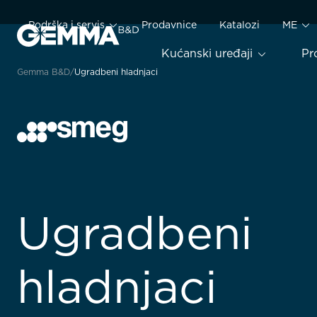
Podrška i servis
Prodavnice
Katalozi
ME
Kućanski uređaji
Pr
Gemma B&D
Ugradbeni hladnjaci
Ugradbeni
hladnjaci