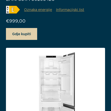
Oznaka energije
Informacijski list
€
999,00
Gdje kupiti