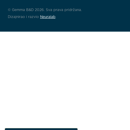
© Gemma B&D 2026. Sva prava pridržana.
Dizajnirao i razvio
Neuralab
.