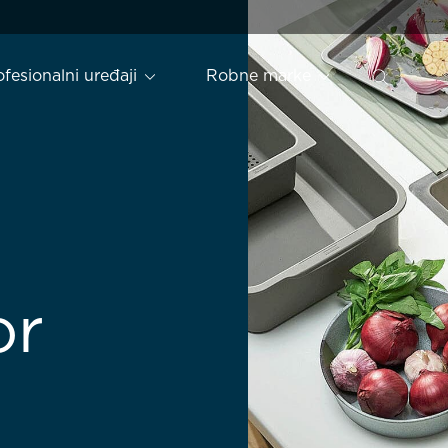
ofesionalni uređaji
Robne marke
or
i