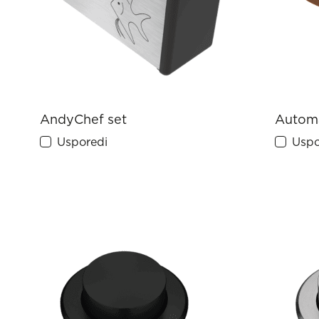
AndyChef set
Automa
Usporedi
Uspo