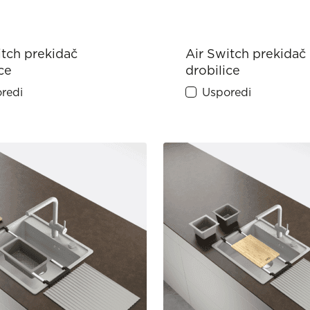
itch prekidač
Air Switch prekidač
ce
drobilice
redi
Usporedi