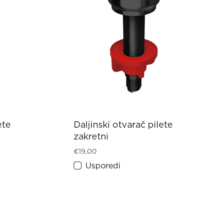
ete
Daljinski otvarač pilete
zakretni
€
19,00
Usporedi