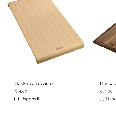
Daska za rezanje
Daska 
€
74,00
€
74,00
Usporedi
Uspo