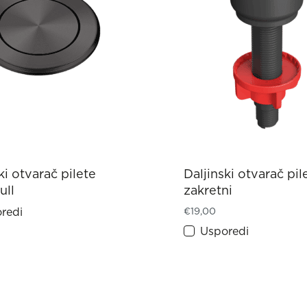
ki otvarač pilete
Daljinski otvarač pil
ull
zakretni
redi
€
19,00
Usporedi