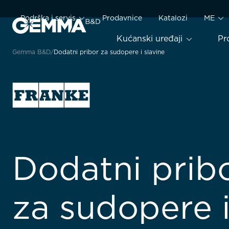
Podrška i servis
Prodavnice
Katalozi
ME
Kućanski uređaji
Pr
Gemma B&D
Dodatni pribor za sudopere i slavine
Dodatni prib
za sudopere 