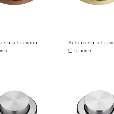
tski set odvoda
Automatski set odv
redi
Usporedi