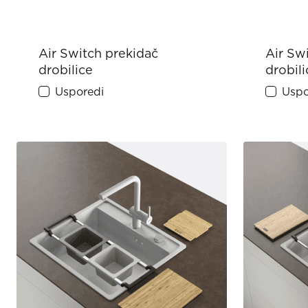
Air Switch prekidač
Air Sw
drobilice
drobili
Usporedi
Uspo