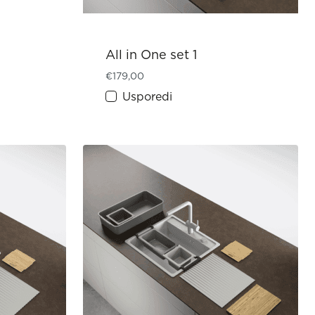
All in One set 1
€
179,00
Usporedi