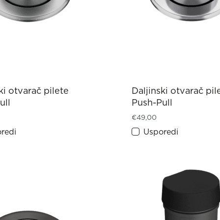
ki otvarač pilete
Daljinski otvarač pil
ull
Push-Pull
€
49,00
redi
Usporedi