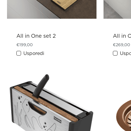
All in One set 2
All in 
€
199,00
€
269,00
Usporedi
Uspo