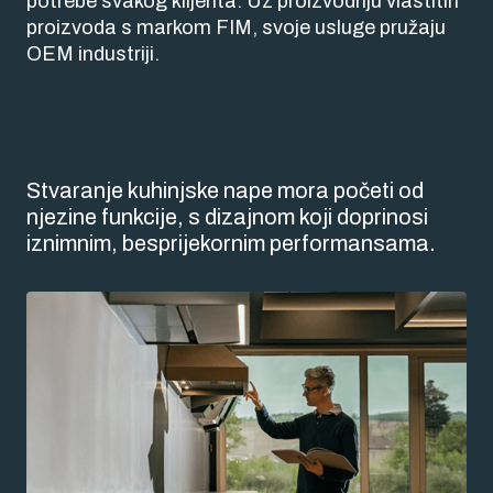
potrebe svakog klijenta. Uz proizvodnju vlastitih
proizvoda s markom FIM, svoje usluge pružaju
OEM industriji.
Stvaranje kuhinjske nape mora početi od
njezine funkcije, s dizajnom koji doprinosi
iznimnim, besprijekornim performansama.