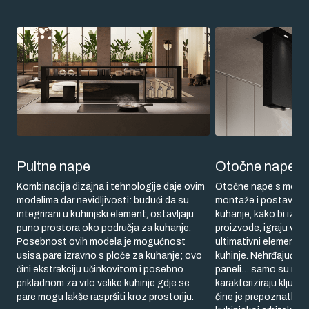
Pultne nape
Otočne nape
Kombinacija dizajna i tehnologije daje ovim
Otočne nape s mogu
modelima dar nevidljivosti: budući da su
montaže i postavljen
integrirani u kuhinjski element, ostavljaju
kuhanje, kako bi izra
puno prostora oko područja za kuhanje.
proizvode, igraju vo
Posebnost ovih modela je mogućnost
ultimativni element di
usisa pare izravno s ploče za kuhanje; ovo
kuhinje. Nehrđajući čel
čini ekstrakciju učinkovitom i posebno
paneli… samo su neki
prikladnom za vrlo velike kuhinje gdje se
karakteriziraju ključ
pare mogu lakše raspršiti kroz prostoriju.
čine je prepoznatljiv