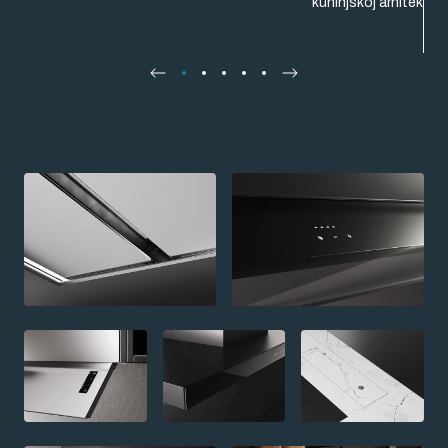
kuhinjskoj arhitekturi.