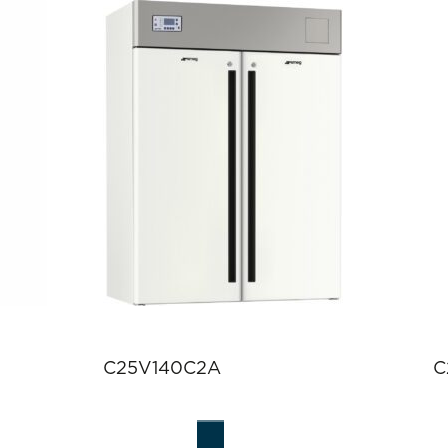
C25V140C2A
C