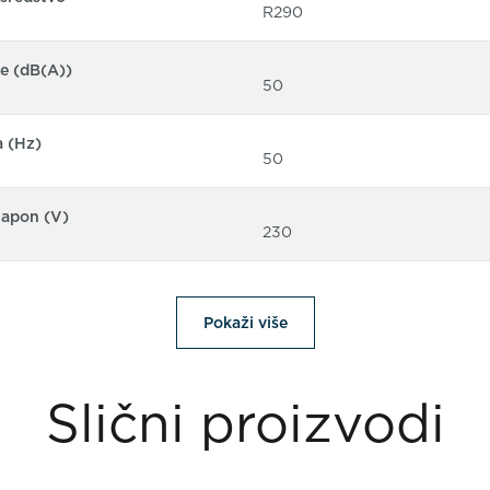
R290
e (dB(A))
50
a (Hz)
50
napon (V)
230
Pokaži više
Slični proizvodi