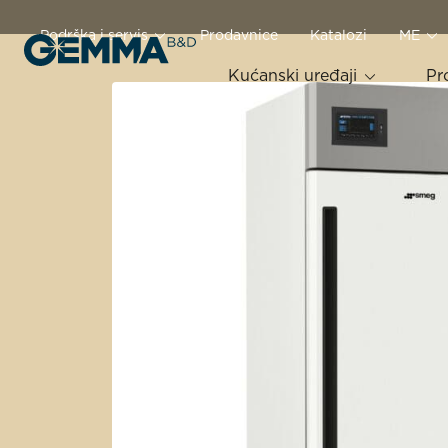
Podrška i servis
Prodavnice
Katalozi
ME
Kućanski uređaji
Pr