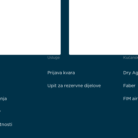
Usluge
Kućansk
Prijava kvara
Dry Ag
Upit za rezervne dijelove
Faber
enja
FIM ai
y
tnosti