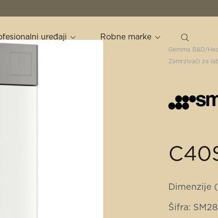
ofesionalni uređaji
Robne marke
Gemma B&D
Hea
Zamrzivači za la
C40
Dimenzije 
Šifra: SM2