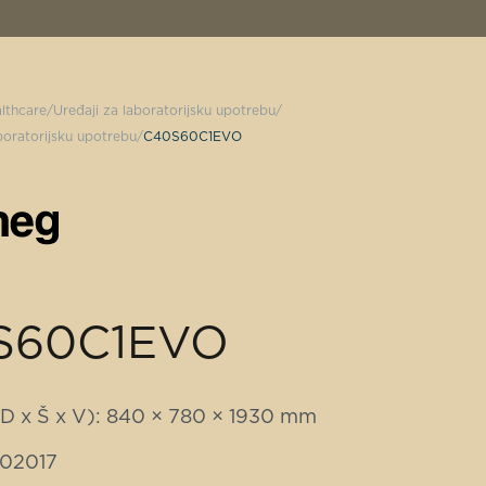
lthcare
Uređaji za laboratorijsku upotrebu
boratorijsku upotrebu
C40S60C1EVO
S60C1EVO
(D x Š x V): 840 × 780 × 1930 mm
802017