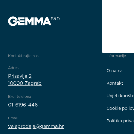
Kontaktirajte nas
Informacije
Adresa
O nama
Prisavlje 2
10000 Zagreb
Kontakt
Uvjeti korišt
Broj telefona
01-6196-446
Cookie polic
Email
Politika priva
veleprodaja@gemma.hr