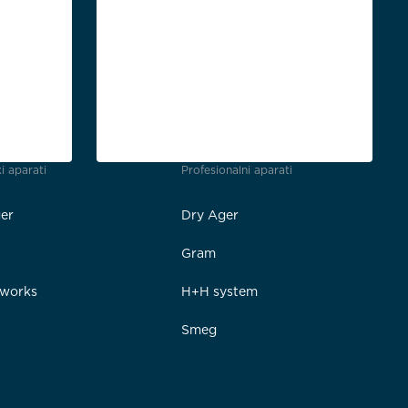
i aparati
Profesionalni aparati
er
Dry Ager
Gram
rworks
H+H system
Smeg