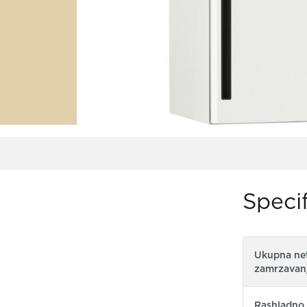
Specif
Ukupna net
zamrzavanj
Rashladno 