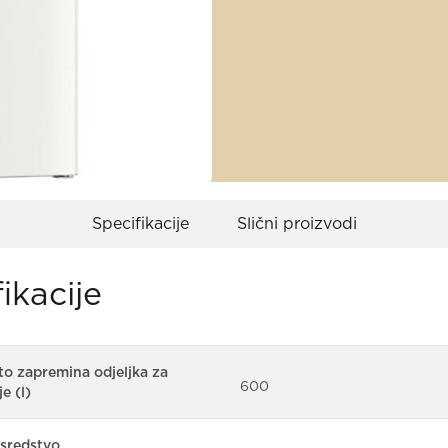
Specifikacije
Slični proizvodi
ikacije
o zapremina odjeljka za
600
e (l)
sredstvo