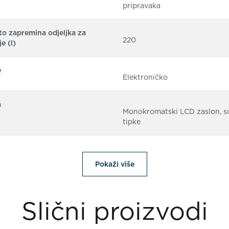
pripravaka
o zapremina odjeljka za
220
e (l)
e
Elektroničko
a
Monokromatski LCD zaslon, s
tipke
Pokaži više
Slični proizvodi