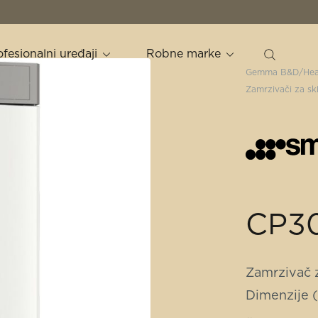
ofesionalni uređaji
Robne marke
Gemma B&D
Hea
Zamrzivači za sk
CP3
Zamrzivač 
Dimenzije 