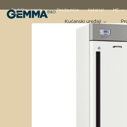
Podrška i servis
Prodavnice
Katalozi
ME
Kućanski uređaji
Pr