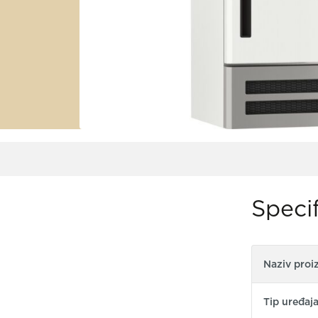
Specif
Naziv proi
Tip uređaj