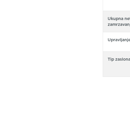
Ukupna net
zamrzavanj
Upravljanj
Tip zaslon