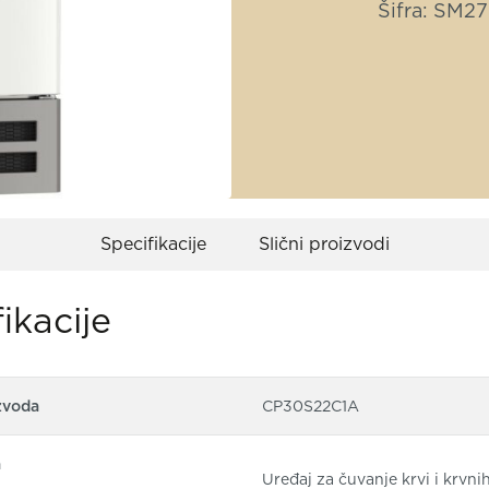
Šifra: SM2
Specifikacije
Slični proizvodi
ikacije
zvoda
CP30S22C1A
a
Uređaj za čuvanje krvi i krvni