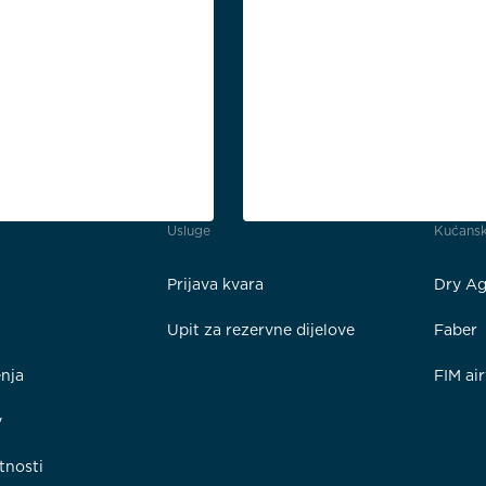
Usluge
Kućansk
Prijava kvara
Dry Ag
Upit za rezervne dijelove
Faber
enja
FIM ai
y
tnosti