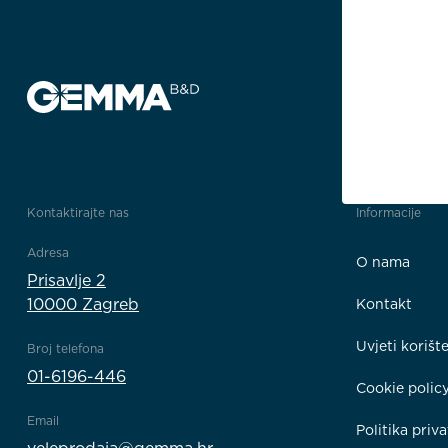
Kontaktirajte nas
Informacije
Adresa
O nama
Prisavlje 2
10000 Zagreb
Kontakt
Uvjeti korišt
Broj telefona
01-6196-446
Cookie polic
Email
Politika priva