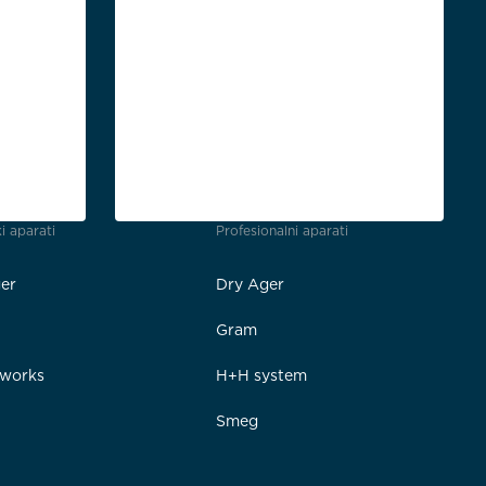
i aparati
Profesionalni aparati
er
Dry Ager
Gram
rworks
H+H system
Smeg