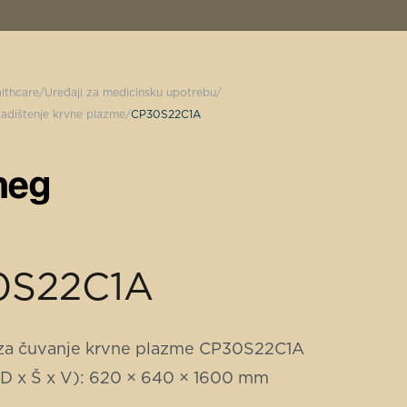
lthcare
Uređaji za medicinsku upotrebu
ladištenje krvne plazme
CP30S22C1A
0S22C1A
za čuvanje krvne plazme CP30S22C1A
(D x Š x V): 620 × 640 × 1600 mm