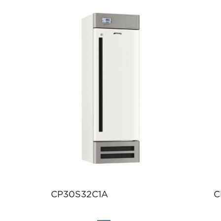
CP30S32C1A
C