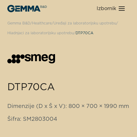
Izbornik
Gemma B&D
Healthcare
Uređaji za laboratorijsku upotrebu
Hladnjaci za laboratorijsku upotrebu
DTP70CA
DTP70CA
Dimenzije (D x Š x V): 800 × 700 × 1990 mm
Šifra: SM2803004