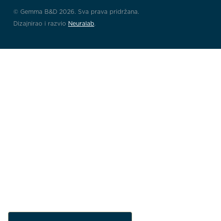
© Gemma B&D 2026. Sva prava pridržana.
Dizajnirao i razvio
Neuralab
.