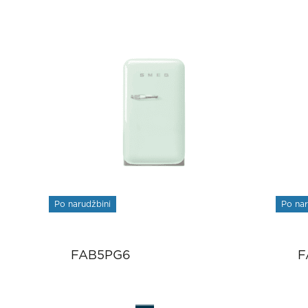
Po narudžbini
Po nar
FAB5PG6
F