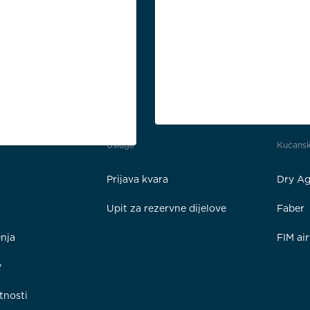
Usluge
Kućansk
Prijava kvara
Dry Ag
Upit za rezervne dijelove
Faber
enja
FIM ai
y
tnosti