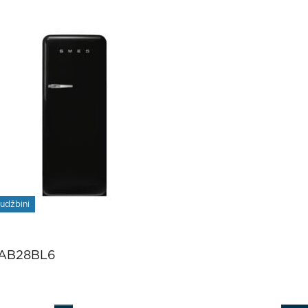
udžbini
AB28BL6