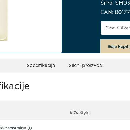
Šifra: SM0
EAN: 8017
Smjer otvar
Gdje kupiti
Specifikacije
Slični proizvodi
ikacije
50's Style
o zapremina (l)