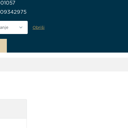
301057
709342975
Obriši
anja vrata