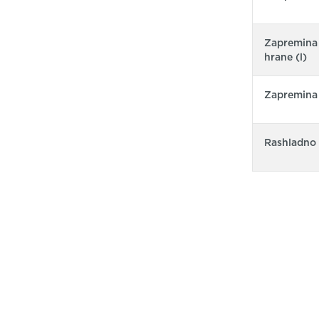
Zapremina 
hrane (l)
Zapremina o
Rashladno 