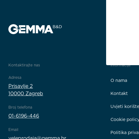
Kontaktirajte nas
Informacije
Adresa
O nama
Prisavlje 2
10000 Zagreb
Kontakt
Uvjeti korišt
Broj telefona
01-6196-446
Cookie polic
Email
Politika priva
veleprodaja@gemma.hr