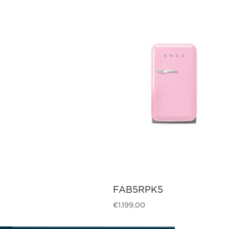
FAB5RPK5
€
1.199,00