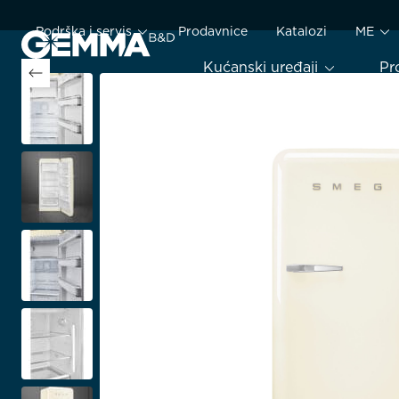
Podrška i servis
Prodavnice
Katalozi
ME
Kućanski uređaji
Pr