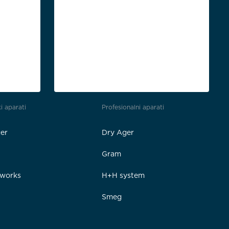
i aparati
Profesionalni aparati
er
Dry Ager
Gram
rworks
H+H system
Smeg