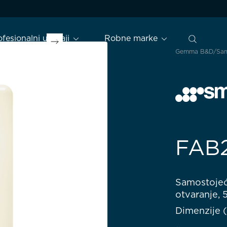
ofesionalni uređaji
Robne marke
Gemma B&D
Sam
FAB
Samostojeći
otvaranje, 
Dimenzije (