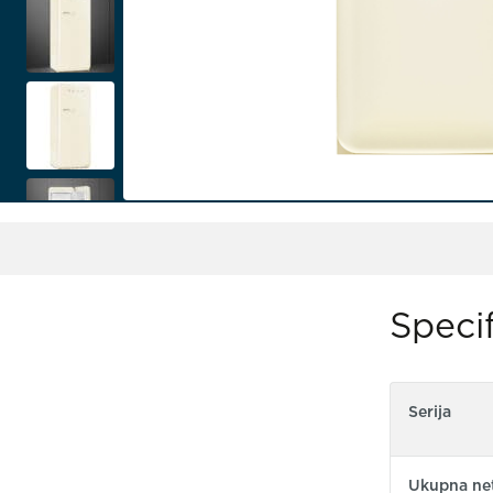
Specif
Serija
Ukupna net