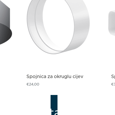
Spojnica za okruglu cijev
S
€
24,00
€
Katalozi