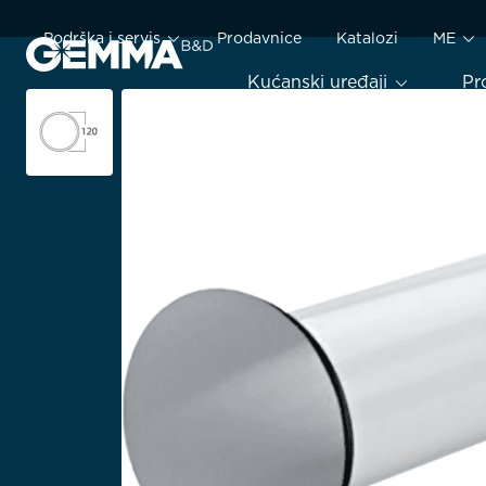
Podrška i servis
Prodavnice
Katalozi
ME
Kućanski uređaji
Pr