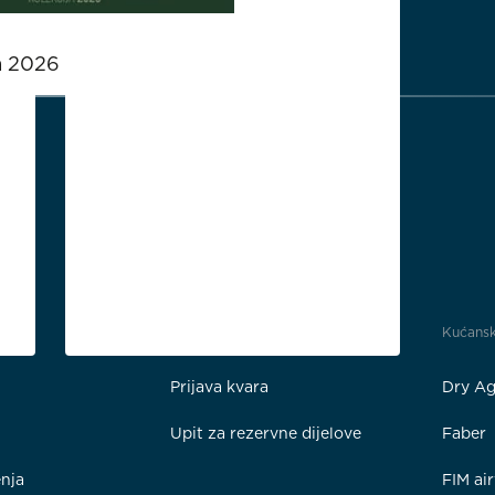
a 2026
Usluge
Kućansk
Prijava kvara
Dry Ag
Upit za rezervne dijelove
Faber
enja
FIM ai