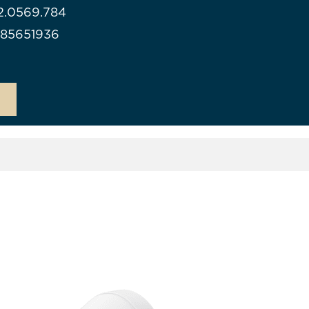
112.0569.784
985651936