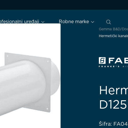
ofesionalni uređaji
Robne marke
Gemma B&D
Dod
Hermetički kanaln
Herm
D125
Šifra: FA