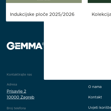
Indukcijske ploče 2025/2026
Kolekcij
Kontaktirajte nas
Informacije
Adresa
O nama
Prisavlje 2
10000 Zagreb
Kontakt
Uvjeti korišt
Broj telefona