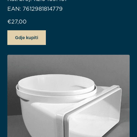
EAN: 7612981814779
€
27,00
Gdje kupiti