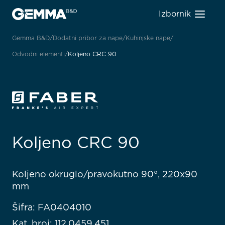
Izbornik
Gemma B&D
Dodatni pribor za nape
Kuhinjske nape
Odvodni elementi
Koljeno CRC 90
Koljeno CRC 90
Koljeno okruglo/pravokutno 90°, 220x90
mm
Šifra: FA0404010
Kat. broj: 112.0459.451