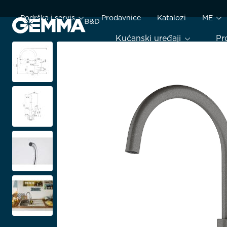
Podrška i servis
Prodavnice
Katalozi
ME
Kućanski uređaji
Pr