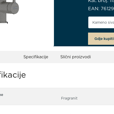
Kat. broj: 
EAN: 7612
Boja proiz
Gdje kupiti
Specifikacije
Slični proizvodi
ikacije
ne
Fragranit