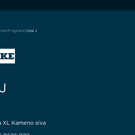
vine
Fragranit
Lina J
 J
na XL Kameno siva