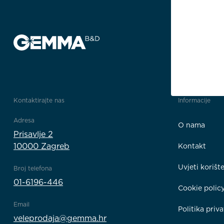
Kontaktirajte nas
Informacije
Adresa
O nama
Prisavlje 2
10000 Zagreb
Kontakt
Uvjeti korišt
Broj telefona
01-6196-446
Cookie polic
Email
Politika priva
veleprodaja@gemma.hr