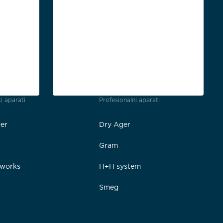
i aparati
Profesionalni aparati
er
Dry Ager
Gram
rworks
H+H system
Smeg