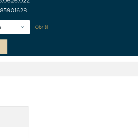
115.0626.022
985901628
Obriši
voda