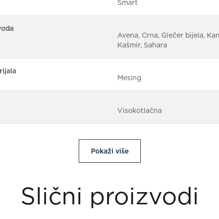
Smart
voda
Avena, Crna, Glečer bijela, Ka
Kašmir, Sahara
ijala
Mesing
Visokotlačna
Pokaži više
Slični proizvodi