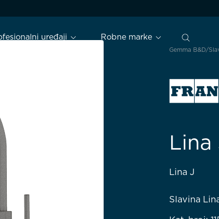
ofesionalni uređaji
Robne marke
Gemma B&D
Sla
Lina
Lina J
Slavina Li