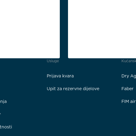
Usluge
Kućansk
Prijava kvara
Dry Ag
Upit za rezervne dijelove
Faber
enja
FIM ai
y
tnosti