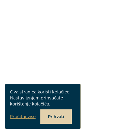
Ova stranica koristi kolačiće.
Nastavljanjem prihvaćate
korištenje kolačića.
Pročitaj više
Prihvati