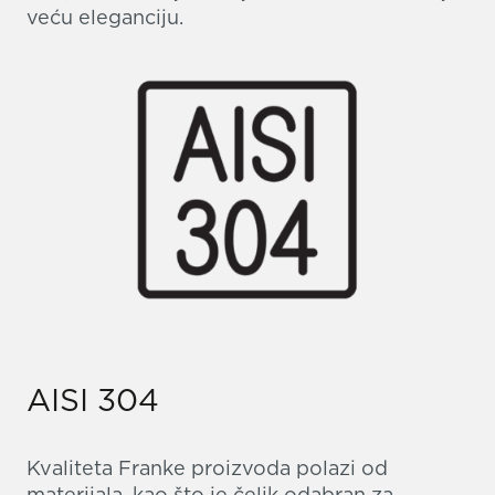
veću eleganciju.
AISI 304
Kvaliteta Franke proizvoda polazi od
materijala, kao što je čelik odabran za