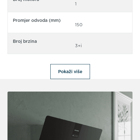
1
Promjer odvoda (mm)
150
Broj brzina
3+i
Pokaži više