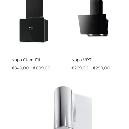
Napa Glam-Fit
Napa VRT
Raspon cijena: od €849,00 do €899,00
Raspon ci
€
849,00
–
€
899,00
€
269,00
–
€
299,00