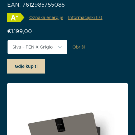
EAN: 7612985755085
Oznaka energije
Informacijski list
€
1.199,00
Obriši
Završna obrada
Gdje kupiti