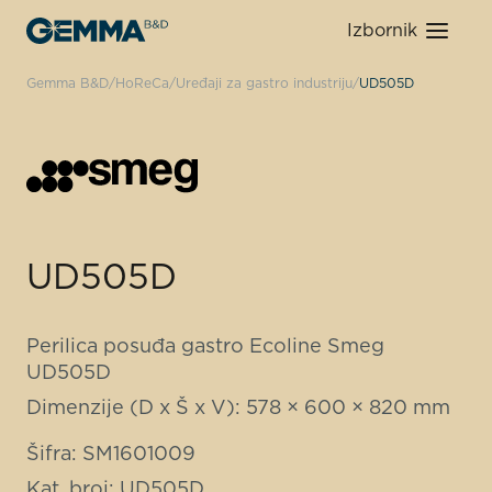
Izbornik
Gemma B&D
HoReCa
Uređaji za gastro industriju
UD505D
UD505D
Perilica posuđa gastro Ecoline Smeg
UD505D
Dimenzije (D x Š x V): 578 × 600 × 820 mm
Šifra: SM1601009
Kat. broj: UD505D