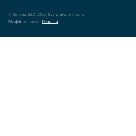
© Gemma B&D 2026. Sva prava pridržana.
Dizajnirao i razvio
Neuralab
.