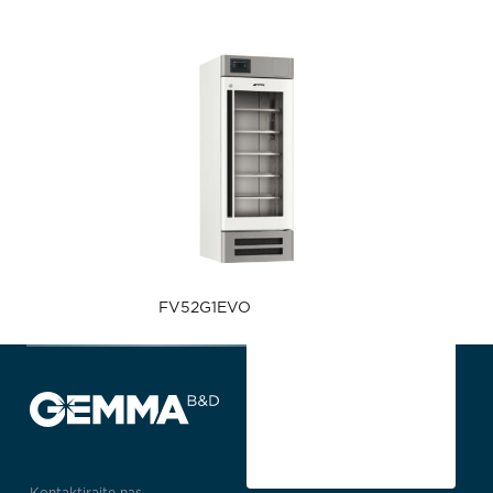
FV52G1EVO
Kontaktirajte nas