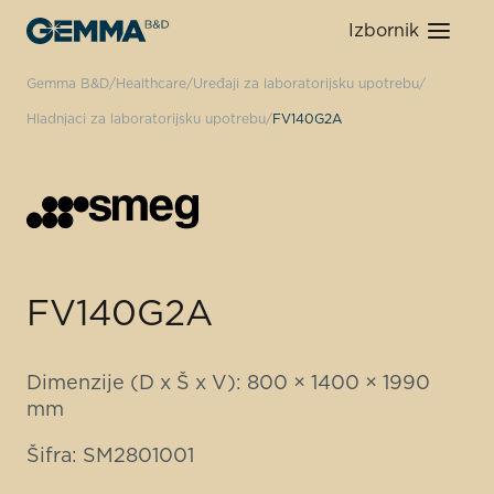
Izbornik
Gemma B&D
Healthcare
Uređaji za laboratorijsku upotrebu
Hladnjaci za laboratorijsku upotrebu
FV140G2A
FV140G2A
Dimenzije (D x Š x V): 800 × 1400 × 1990
mm
Šifra: SM2801001